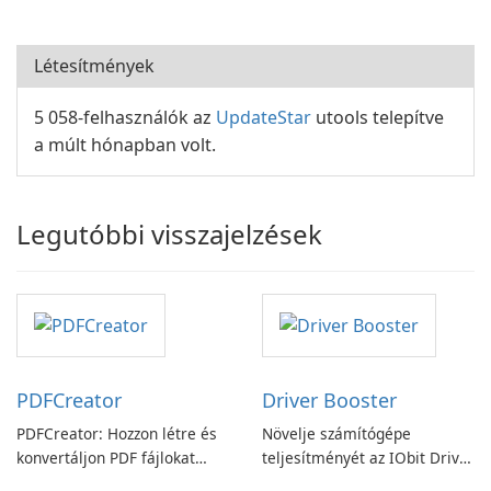
Létesítmények
5 058-felhasználók az
UpdateStar
utools telepítve
a múlt hónapban volt.
Legutóbbi visszajelzések
PDFCreator
Driver Booster
PDFCreator: Hozzon létre és
Növelje számítógépe
konvertáljon PDF fájlokat
teljesítményét az IObit Driver
könnyedén!
Booster funkciójával