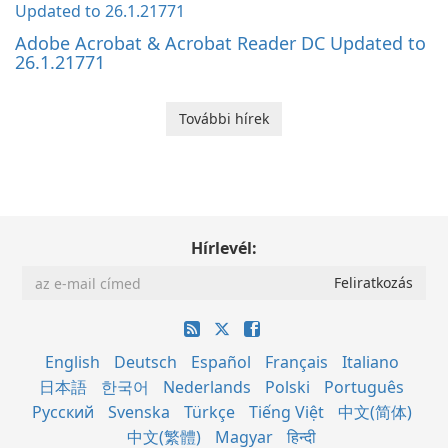
Adobe Acrobat & Acrobat Reader DC Updated to
26.1.21771
További hírek
Hírlevél:
English
Deutsch
Español
Français
Italiano
日本語
한국어
Nederlands
Polski
Português
Русский
Svenska
Türkçe
Tiếng Việt
中文(简体)
中文(繁體)
Magyar
हिन्दी