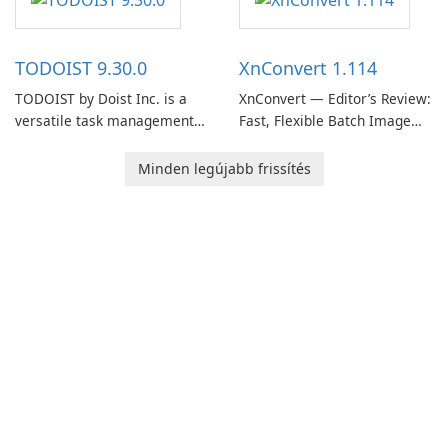
users capture, organize, and
retrieving notes and
access information across
reference materials across
multiple devices.
devices.
TODOIST 9.30.0
XnConvert 1.114
TODOIST by Doist Inc. is a
XnConvert — Editor’s Review:
versatile task management
Fast, Flexible Batch Image
tool designed to help
Converter for Windows,
individuals and teams
macOS and Linux XnConvert
Minden legújabb frissítés
organize their work and
is a polished, cross-platform
increase productivity.
batch image processor from
XnSoft that balances depth
and simplicity.