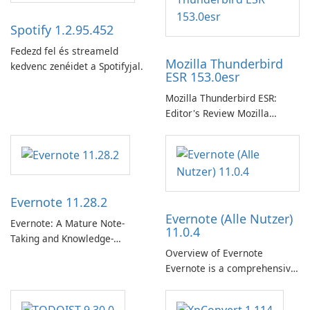
Spotify 1.2.95.452
Fedezd fel és streameld
Mozilla Thunderbird
kedvenc zenéidet a Spotifyjal.
ESR 153.0esr
Mozilla Thunderbird ESR:
Editor's Review Mozilla
Thunderbird ESR (Extended
Support Release) is the long-
term support channel of the
Thunderbird desktop email
client designed for
Evernote 11.28.2
organizations and users who
Evernote (Alle Nutzer)
need predictable …
Evernote: A Mature Note-
11.0.4
Taking and Knowledge-
Overview of Evernote
Management Platform
Evernote is a comprehensive
Evernote continues as a
note-taking and organization
widely used platform for
software designed to help
capturing, organizing, and