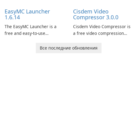
support.
models and generate
EasyMC Launcher
Cisdem Video
captivating animated scenes.
1.6.14
Compressor 3.0.0
The EasyMC Launcher is a
Cisdem Video Compressor is
free and easy-to-use
a free video compression
Minecraft launcher
software for Mac. It allows
developed by EasyMC. It
users to compress media
Все последние обновления
allows Minecraft players to
files by setting the
quickly and easily access
percentage, target file size,
their favorite servers and
and file parameters to
mods with just a few clicks.
ensure satisfactory results.