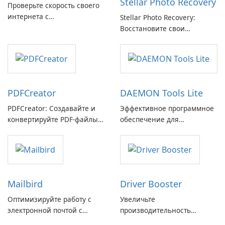
Stellar Photo Recovery
Проверьте скорость своего
интернета с
Stellar Photo Recovery:
Breitbandmessung от zafaco
Восстановите свои
GmbH!
потерянные воспоминания
с легкостью
PDFCreator
DAEMON Tools Lite
PDFCreator: Создавайте и
Эффективное программное
конвертируйте PDF-файлы с
обеспечение для
легкостью!
виртуальных дисков
Mailbird
Driver Booster
Оптимизируйте работу с
Увеличьте
электронной почтой с
производительность
помощью Mailbird от
вашего ПК с помощью