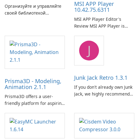
MSI APP Player
Организуйте и управляйте
10.42.75.6311
своей библиотекой
MSI APP Player Editor's
электронных книг с
Review MSI APP Player is
легкостью с помощью
MSI’s Windows Android
Calibre.
emulator built atop the
J
BlueStacks engine and tuned
for MSI hardware.
Junk Jack Retro 1.3.1
Prisma3D - Modeling,
Animation 2.1.1
If you don't already own Junk
Jack, we highly recommend
Prisma3D offers a user-
purchasing it before
friendly platform for aspiring
considering Junk Jack Retro.
3D creators to bring their
This game is where it all
imagination to life. With a
began! Junk Jack Retro,
wide range of tools and
formerly known as Junk Jack,
features, this app allows
now offers widescreen
users to easily design 3D