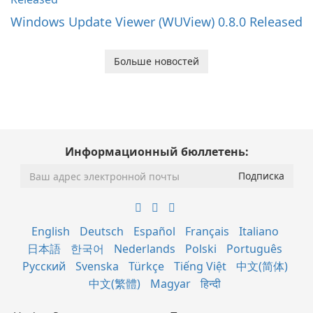
Windows Update Viewer (WUView) 0.8.0 Released
Больше новостей
Информационный бюллетень:
English
Deutsch
Español
Français
Italiano
日本語
한국어
Nederlands
Polski
Português
Русский
Svenska
Türkçe
Tiếng Việt
中文(简体)
中文(繁體)
Magyar
हिन्दी