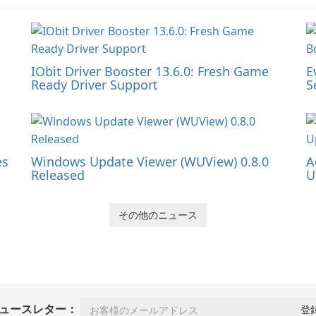
IObit Driver Booster 13.6.0: Fresh Game
E
Ready Driver Support
S
es
Windows Update Viewer (WUView) 0.8.0
A
Released
U
その他のニュース
ュースレター：