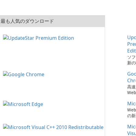
最も人気のダウンロード
Upd
Pr
Edi
ソフ
新の
とは、
Goo
Pre
でか
Ch
簡単
高速
た。
We
Mic
We
の新
Mic
Vis