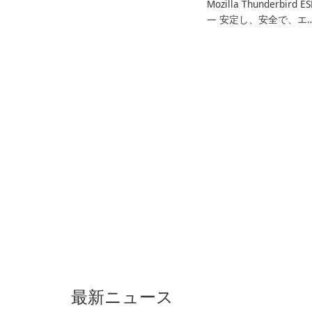
Mozilla Thunderbird ES
— 安定し、安全で、エ
タープライズ対応のメ
ルクライアント
最新ニュース