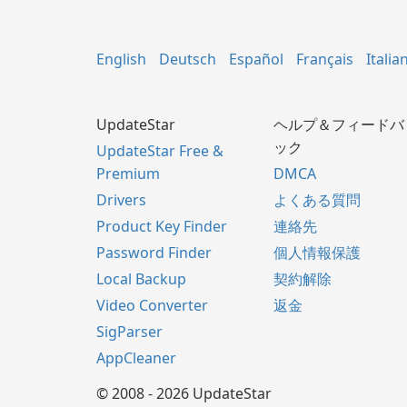
English
Deutsch
Español
Français
Italia
UpdateStar
ヘルプ＆フィードバ
ック
UpdateStar Free &
Premium
DMCA
Drivers
よくある質問
Product Key Finder
連絡先
Password Finder
個人情報保護
Local Backup
契約解除
Video Converter
返金
SigParser
AppCleaner
© 2008 - 2026 UpdateStar