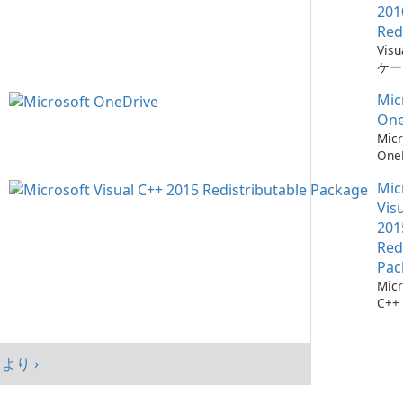
201
Red
Vis
ケー
に不
Mic
ーネ
One
Micr
One
イル
Mic
Vis
201
Red
Pac
Micr
C++
可能
シス
マン
より ›
まし