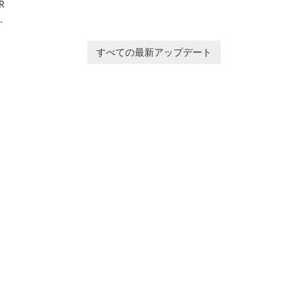
R
comprehensive note-
de
ン
taking and organization
in
ー
software designed to
or
help users capture,
in
すべての最新アップデート
organize, and access
information across
multiple devices.