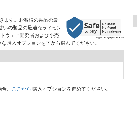
ができます。お客様の製品の最
Safe
No 
scam
使いの製品の最適なライセン
No 
fraud
to 
buy
No 
malware
ソフトウェア開発者および小売
supported by UpdateStar.com
きな購入オプションを下から選んでください。
場合、
ここから
購入オプションを進めてください。