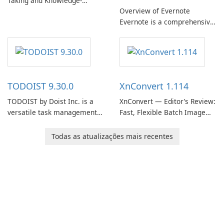
Taking and Knowledge-
Overview of Evernote
Management Platform
Evernote is a comprehensive
Evernote continues as a
note-taking and organization
widely used platform for
software designed to help
capturing, organizing, and
users capture, organize, and
retrieving notes and
access information across
reference materials across
multiple devices.
devices.
TODOIST 9.30.0
XnConvert 1.114
TODOIST by Doist Inc. is a
XnConvert — Editor’s Review:
versatile task management
Fast, Flexible Batch Image
tool designed to help
Converter for Windows,
individuals and teams
macOS and Linux XnConvert
Todas as atualizações mais recentes
organize their work and
is a polished, cross-platform
increase productivity.
batch image processor from
XnSoft that balances depth
and simplicity.