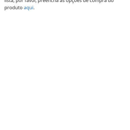
lista, por favor, preencha as opções de compra do
produto
aqui
.