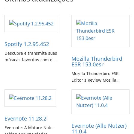
Spotify 1.2.95.452
Descubra e transmita suas
Mozilla Thunderbird
músicas favoritas com o
ESR 153.0esr
Spotify.
Mozilla Thunderbird ESR:
Editor's Review Mozilla
Thunderbird ESR (Extended
Support Release) is the long-
term support channel of the
Thunderbird desktop email
client designed for
Evernote 11.28.2
organizations and users who
Evernote (Alle Nutzer)
need predictable …
Evernote: A Mature Note-
11.0.4