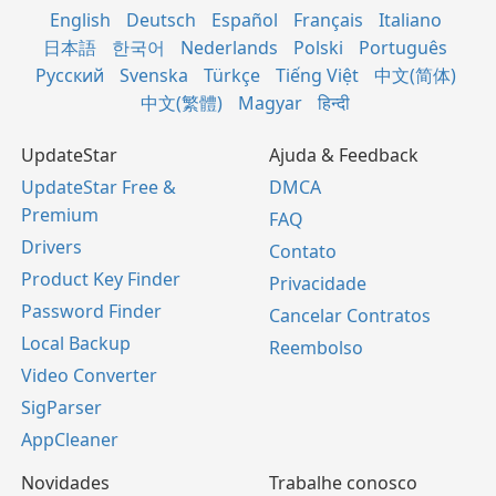
English
Deutsch
Español
Français
Italiano
日本語
한국어
Nederlands
Polski
Português
Русский
Svenska
Türkçe
Tiếng Việt
中文(简体)
中文(繁體)
Magyar
हिन्दी
UpdateStar
Ajuda & Feedback
UpdateStar Free &
DMCA
Premium
FAQ
Drivers
Contato
Product Key Finder
Privacidade
Password Finder
Cancelar Contratos
Local Backup
Reembolso
Video Converter
SigParser
AppCleaner
Novidades
Trabalhe conosco