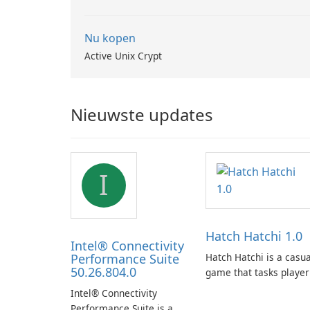
Nu kopen
Active Unix Crypt
Nieuwste updates
I
Hatch Hatchi 1.0
Intel® Connectivity
Performance Suite
Hatch Hatchi is a casua
50.26.804.0
game that tasks player
with achieving a high
Intel® Connectivity
score, hatching eggs,
Performance Suite is a