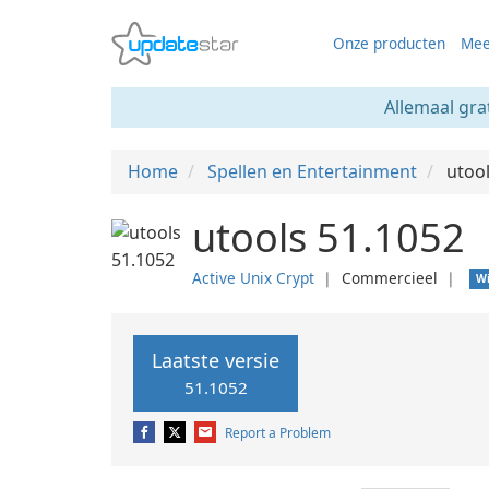
Onze producten
Mee
Allemaal gra
Home
Spellen en Entertainment
utoo
utools 51.1052
Active Unix Crypt
❘
Commercieel
❘
W
Laatste versie
51.1052
Report a Problem