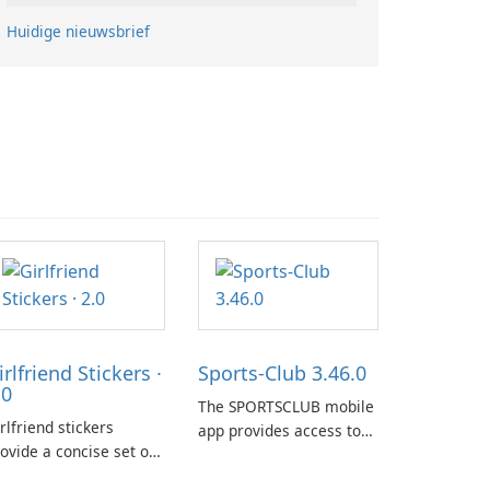
Huidige nieuwsbrief
irlfriend Stickers ·
Sports-Club 3.46.0
.0
The SPORTSCLUB mobile
rlfriend stickers
app provides access to
ovide a concise set of
the SPORTSCLUB fitness
pressions for daily
studio from a