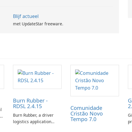
Blijf actueel
met UpdateStar freeware.
Burn Rubber -
G
RDSL 2.4.15
2
Comunidade
l
Cristão Novo
Burn Rubber, a driver
Gi
s
Tempo 7.0
logistics application
pr
from Rail Delivery
ex