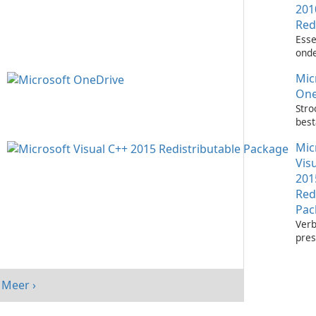
201
Red
Esse
onde
het 
Mic
Visu
toep
One
Stro
bes
met 
Mic
One
Vis
201
Red
Pac
Verb
pres
sys
Micr
C++
Meer ›
Redi
Pack