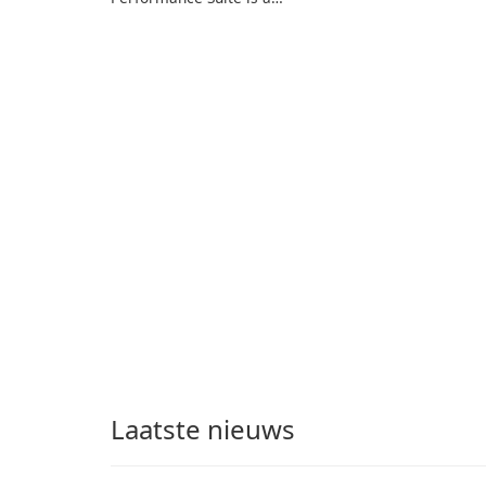
and sharing progress
network optimization
with friends. The
utility designed to
experience centers on
identify factors that
incubating eggs and
affect connectivity and
expanding gameplay
apply adaptive
through continued
adjustments.
hatching.
Laatste nieuws