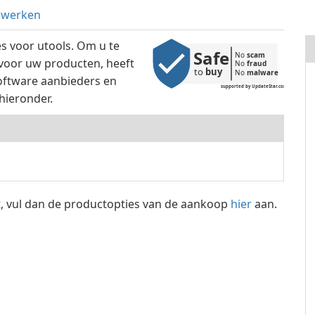
ewerken
s voor utools. Om u te
Safe
No 
scam
 voor uw producten, heeft
No 
fraud
to 
buy
No 
malware
ftware aanbieders en
supported by UpdateStar.com
hieronder.
jst, vul dan de productopties van de aankoop
hier
aan.